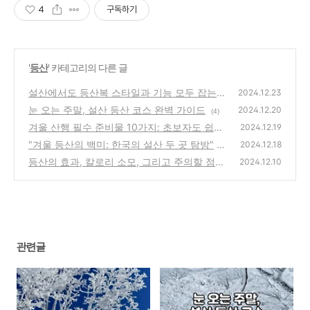
4
구독하기
'
등산
' 카테고리의 다른 글
설산에서도 등산복 스타일과 기능 모두 잡는
2024.12.23
법
눈 오는 주말, 설산 등산 코스 완벽 가이드
(0)
2024.12.20
(4)
겨울 산행 필수 준비물 10가지: 초보자도 쉽게
2024.12.19
따라 하는 가이드
"겨울 등산의 백미: 한국의 설산 두 곳 탐방"
(0)
2024.12.18
등산의 효과, 칼로리 소모, 그리고 주의할 점
(1)
2024.12.10
총정리
(3)
관련글