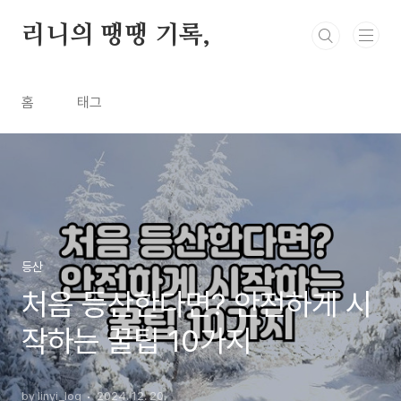
본문 바로가기
리니의 땡땡 기록,
홈
태그
등산
처음 등산한다면? 안전하게 시
작하는 꿀팁 10가지
by linyi_log
2024. 12. 20.